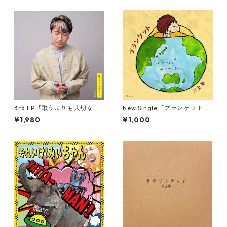
3rd EP「歌うよりも大切なこ
New Single「ブランケット」
と」
CD
¥1,980
¥1,000