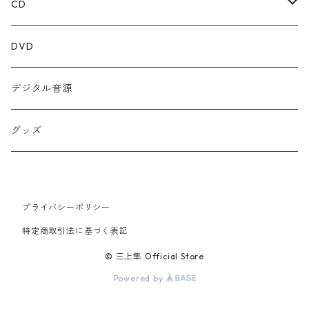
CD
シングル
DVD
EP
デジタル音源
グッズ
プライバシーポリシー
特定商取引法に基づく表記
© 三上隼 Official Store
Powered by