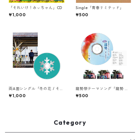
「それいけ！みぃちゃん」CD
Single「青春リミテッド」
¥1,000
¥500
両A面シングル「冬の花 / そば
龍勢祭テーマソング「龍勢 〜
にいなくても」
想いを乗せて〜」弾き語りCD
¥1,000
¥500
Category