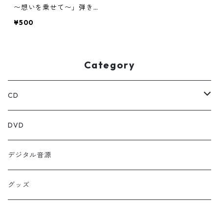
〜想いを乗せて〜」弾き語
りCD
¥500
Category
CD
シングル
DVD
EP
デジタル音源
グッズ