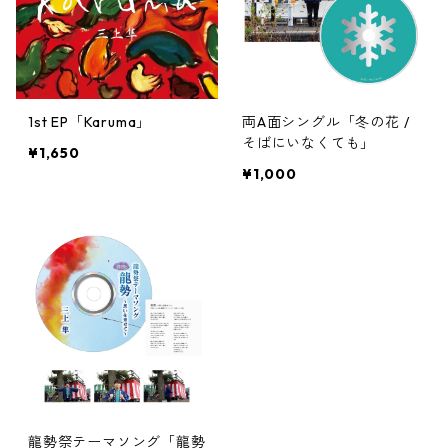
1st EP「Karuma」
両A面シングル「冬の花 /
そばにいなくても」
¥1,650
¥1,000
龍勢祭テーマソング「龍勢