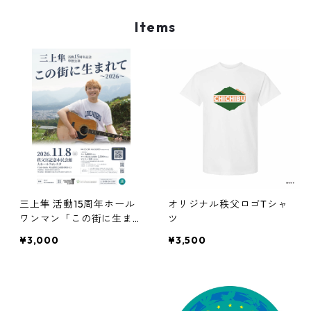
Items
三上隼 活動15周年ホール
オリジナル秩父ロゴTシャ
ワンマン「この街に生まれ
ツ
て 〜2026〜」大人チケッ
¥3,000
¥3,500
ト