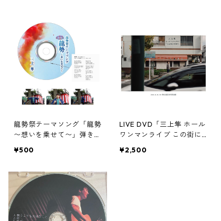
龍勢祭テーマソング「龍勢
LIVE DVD「三上隼 ホール
〜想いを乗せて〜」弾き語
ワンマンライブ この街に
りCD
生まれて」
¥500
¥2,500