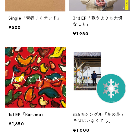
Single「青春リミテッド」
3rd EP「歌うよりも大切
なこと」
¥500
¥1,980
1st EP「Karuma」
両A面シングル「冬の花 /
そばにいなくても」
¥1,650
¥1,000