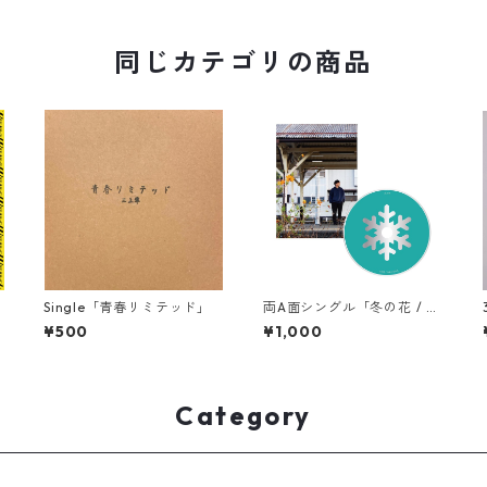
同じカテゴリの商品
C
Single「青春リミテッド」
両A面シングル「冬の花 / そ
ばにいなくても」
¥500
¥1,000
Category