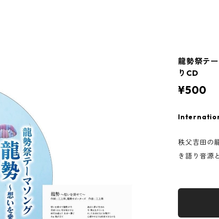
龍勢祭テー
りCD
¥500
Internatio
秩父吉田の
き語り音源