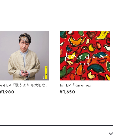
3rd EP「歌うよりも大切な
1st EP「Karuma」
こと」
¥1,980
¥1,650