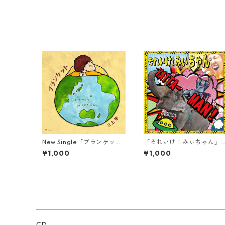
New Single「ブランケッ
「それいけ！みぃちゃん」
ト」CD
D
¥1,000
¥1,000
CD