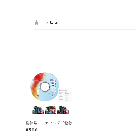
レビュー
龍勢祭テーマソング「龍勢
〜想いを乗せて〜」弾き語
¥500
りCD