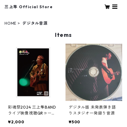
三上隼 Official Store
HOME
デジタル音源
Items
彩魂祭2024 三上隼BAND
デジタル版 未発表弾き語
ライブ映像視聴QRコード
りスタジオ一発録り音源
付きポストカード
¥2,000
¥500