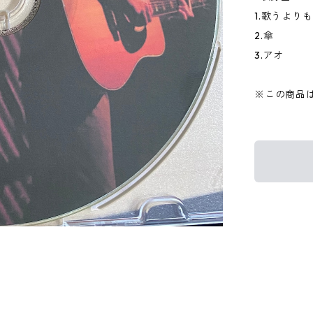
1.歌うより
2.傘
3.アオ
※この商品