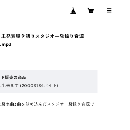
 未発表弾き語りスタジオ一発録り音源
mp3
ード販売の商品
出来ます (20003734バイト)
未発表曲3曲を詰め込んだスタジオ一発録り音源で