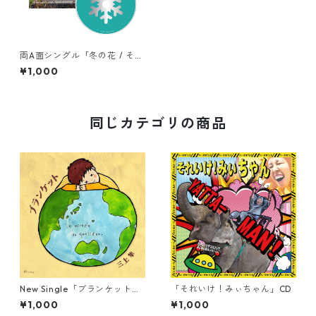
両A面シングル「冬の花 / そば
にいなくても」
¥1,000
同じカテゴリの商品
New Single「ブランケット」
「それいけ！みぃちゃん」CD
CD
¥1,000
¥1,000