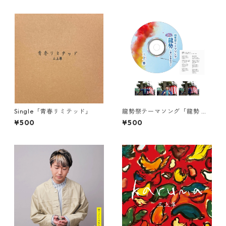
Single「青春リミテッド」
龍勢祭テーマソング「龍勢 〜
想いを乗せて〜」弾き語りCD
¥500
¥500