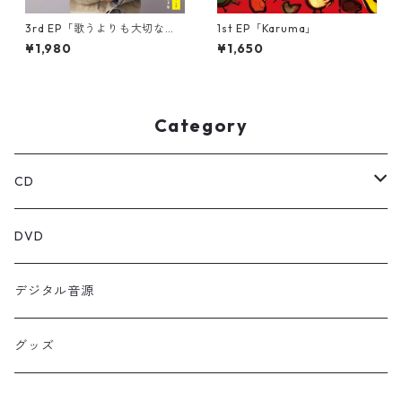
3rd EP「歌うよりも大切なこ
1st EP「Karuma」
と」
¥1,980
¥1,650
Category
CD
シングル
DVD
EP
デジタル音源
グッズ